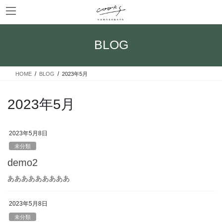
コ
ナ
ン
ビ
テ
ゲ
ン
ー
BLOG
ツ
シ
へ
ョ
ス
ン
HOME
BLOG
2023年5月
キ
に
ッ
移
プ
動
2023年5月
2023年5月8日
未分類
demo2
あああああああああ
2023年5月8日
未分類